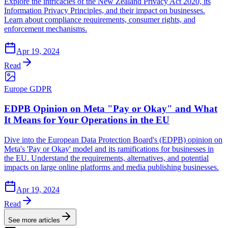
Explore the intricacies of the New Zealand Privacy Act 2020, its
Information Privacy Principles, and their impact on businesses.
Learn about compliance requirements, consumer rights, and
enforcement mechanisms.
Apr 19, 2024
Read
Europe GDPR
EDPB Opinion on Meta "Pay or Okay" and What
It Means for Your Operations in the EU
Dive into the European Data Protection Board's (EDPB) opinion on
Meta's 'Pay or Okay' model and its ramifications for businesses in
the EU. Understand the requirements, alternatives, and potential
impacts on large online platforms and media publishing businesses.
Apr 19, 2024
Read
See more articles