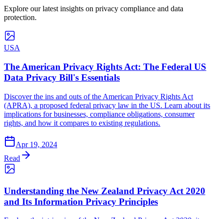
Explore our latest insights on privacy compliance and data
protection.
USA
The American Privacy Rights Act: The Federal US
Data Privacy Bill's Essentials
Discover the ins and outs of the American Privacy Rights Act
(APRA), a proposed federal privacy law in the US. Learn about its
implications for businesses, compliance obligations, consumer
rights, and how it compares to existing regulations.
Apr 19, 2024
Read
Understanding the New Zealand Privacy Act 2020
and Its Information Privacy Principles