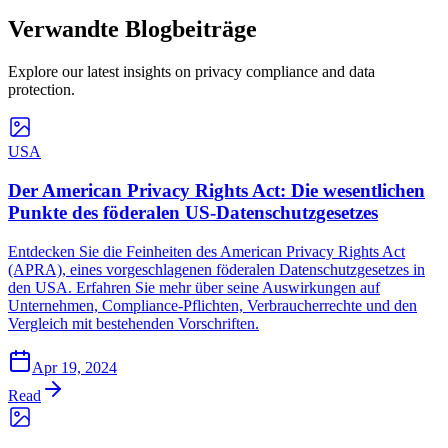
Verwandte
Blogbeiträge
Explore our latest insights on privacy compliance and data
protection.
USA
Der American Privacy Rights Act: Die wesentlichen
Punkte des föderalen US-Datenschutzgesetzes
Entdecken Sie die Feinheiten des American Privacy Rights Act
(APRA), eines vorgeschlagenen föderalen Datenschutzgesetzes in
den USA. Erfahren Sie mehr über seine Auswirkungen auf
Unternehmen, Compliance-Pflichten, Verbraucherrechte und den
Vergleich mit bestehenden Vorschriften.
Apr 19, 2024
Read