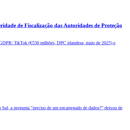
eridade de Fiscalização das Autoridades de Proteção
b o GDPR: TikTok (€530 milhões, DPC irlandesa, maio de 2025) e
do Sul, a pergunta "preciso de um encarregado de dados?" deixou de