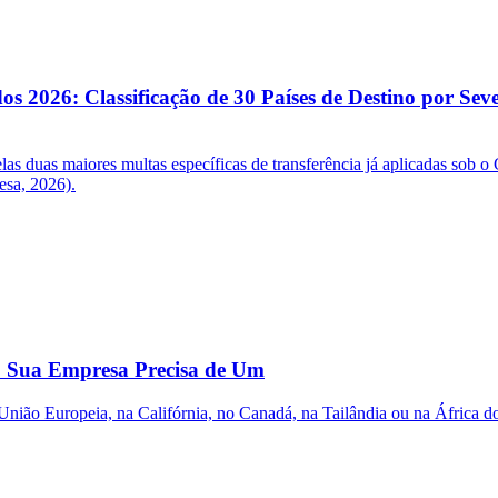
os 2026: Classificação de 30 Países de Destino por Sev
elas duas maiores multas específicas de transferência já aplicadas so
esa, 2026).
 Sua Empresa Precisa de Um
 União Europeia, na Califórnia, no Canadá, na Tailândia ou na África 