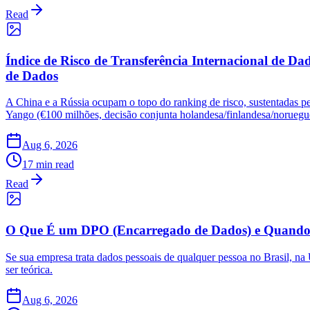
Read
Índice de Risco de Transferência Internacional de Dad
de Dados
A China e a Rússia ocupam o topo do ranking de risco, sustentadas p
Yango (€100 milhões, decisão conjunta holandesa/finlandesa/noruegu
Aug 6, 2026
17 min read
Read
O Que É um DPO (Encarregado de Dados) e Quando
Se sua empresa trata dados pessoais de qualquer pessoa no Brasil, na
ser teórica.
Aug 6, 2026