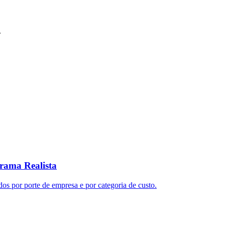
.
rama Realista
ados por porte de empresa e por categoria de custo.