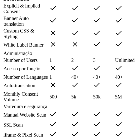
Explicit & Implied
Consent
Banner Auto-
translation
Custom CSS &
Styling
White Label Banner
Administração
Number of Users
1
2
3
Unlimited
Acesso por função
Number of Languages
1
40+
40+
40+
Auto-translation
Monthly Consent
500
5k
50k
5M
Volume
Varredura e segurança
Manual Website Scan
SSL Scan
iframe & Pixel Scan