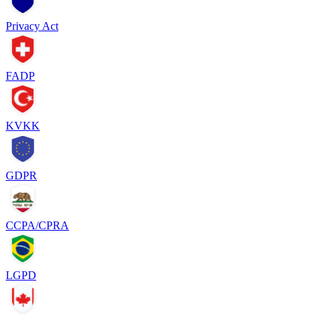
Privacy Act
FADP
KVKK
GDPR
CCPA/CPRA
LGPD