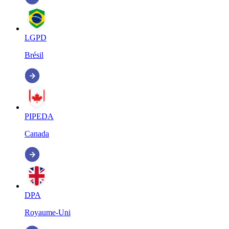
LGPD
Brésil
PIPEDA
Canada
DPA
Royaume-Uni