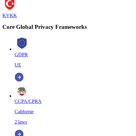
KVKK
Core Global Privacy Frameworks
GDPR
UE
CCPA/CPRA
Californie
2
laws