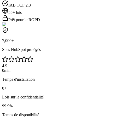
IAB TCF 2.3
55+ lois
Prêt pour le RGPD
7,000+
Sites HubSpot protégés
4.9
0
min
Temps d'installation
0
+
Lois sur la confidentialité
99.9
%
Temps de disponibilité