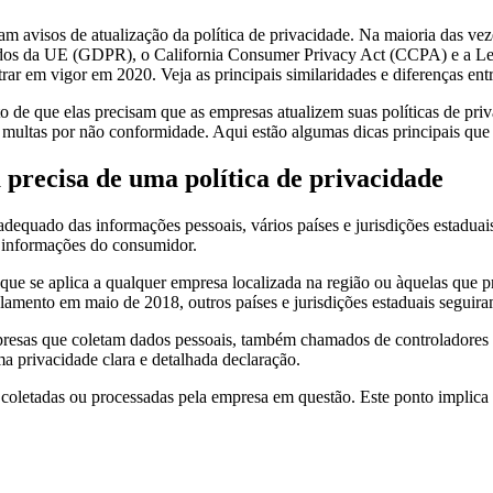
 avisos de atualização da política de privacidade. Na maioria das veze
ados da UE (GDPR), o California Consumer Privacy Act (CCPA) e a L
ar em vigor em 2020. Veja as principais similaridades e diferenças
to de que elas precisam que as empresas atualizem suas políticas de pri
ir multas por não conformidade. Aqui estão algumas dicas principais que
 precisa de uma política de privacidade
adequado das informações pessoais, vários países e jurisdições estadua
m informações do consumidor.
e se aplica a qualquer empresa localizada na região ou àquelas que pr
ulamento em maio de 2018, outros países e jurisdições estaduais seg
empresas que coletam dados pessoais, também chamados de controladore
a privacidade clara e detalhada declaração.
o coletadas ou processadas pela empresa em questão. Este ponto implica