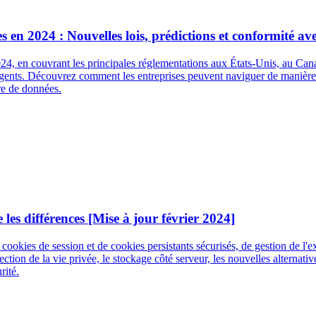
s en 2024 : Nouvelles lois, prédictions et conformité ave
24, en couvrant les principales réglementations aux États-Unis, au Can
 émergents. Découvrez comment les entreprises peuvent naviguer de manièr
ère de données.
les différences [Mise à jour février 2024]
e cookies de session et de cookies persistants sécurisés, de gestion de 
ction de la vie privée, le stockage côté serveur, les nouvelles alternati
rité.