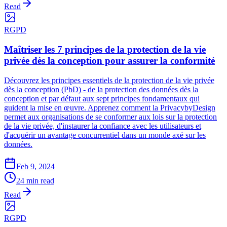
Read
RGPD
Maîtriser les 7 principes de la protection de la vie
privée dès la conception pour assurer la conformité
Découvrez les principes essentiels de la protection de la vie privée
dès la conception (PbD) - de la protection des données dès la
conception et par défaut aux sept principes fondamentaux qui
guident la mise en œuvre. Apprenez comment la PrivacybyDesign
permet aux organisations de se conformer aux lois sur la protection
de la vie privée, d'instaurer la confiance avec les utilisateurs et
d'acquérir un avantage concurrentiel dans un monde axé sur les
données.
Feb 9, 2024
24 min read
Read
RGPD